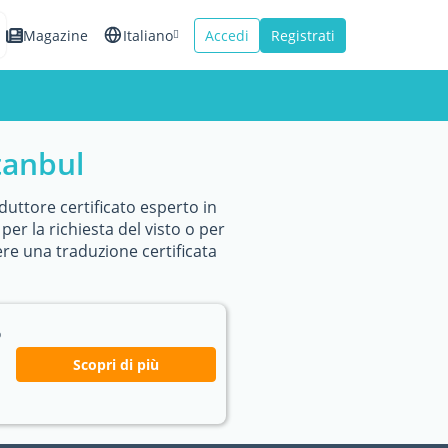
Magazine
Italiano
Accedi
Registrati
English
Español
stanbul
Français
aduttore certificato esperto in
er la richiesta del visto o per
ere una traduzione certificata
o
Scopri di più