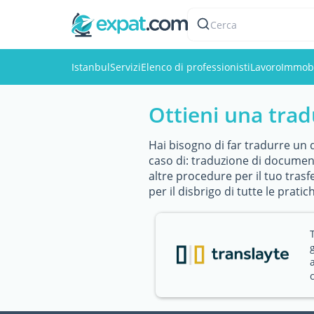
Cerca
Istanbul
Servizi
Elenco di professionisti
Lavoro
Immobi
Ottieni una trad
Hai bisogno di far tradurre un d
caso di: traduzione di documenti
altre procedure per il tuo trasf
per il disbrigo di tutte le pratich
c