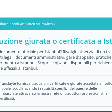
liare
Piccoli Annunci
Forum
Altro
uzione giurata o certificata a I
Eventi
Utenti
ocumento ufficiale per Istanbul? Rivolgiti ai servizi di un tr
 legali, documenti amministrativi, gare d'appalto, pratiche p
erimento a Istanbul. Scopri le opzioni disponibili per richied
Foto
e ufficiali a Istanbul.
Translayte fornisce traduzioni certificate e giurate accettate a livell
globale, soddisfacendo i requisiti specifici dei paesi e delle
ambasciate attraverso la nostra rete di traduttori professionisti e
ertificati.