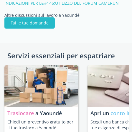
INDICAZIONI PER L&#146;UTILIZZO DEL FORUM CAMERUN
Altre discussioni sul lavoro a Yaoundé
Fai le tue domande
Servizi essenziali per espatriare
Traslocare
a Yaoundé
Apri un
conto in
Chiedi un preventivo gratuito per
Scegli una banca che 
il tuo trasloco a Yaoundé.
tue esigenze di espat