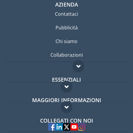
AZIENDA
Contattaci
Pubblicità
Chi siamo
Collaborazioni
ESSENZIALI
Forum per expat
MAGGIORI INFORMAZIONI
Guida per expat
Domande frequenti
Lavori all'estero
COLLEGATI CON NOI
Esperti