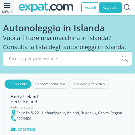
Accedi
Registrati
MENU
Autonoleggio in Islanda
Vuoi affittare una macchina in Islanda?
Consulta la lista degli autonoleggi in Islanda.
Ricerca per professione
Più recente
Raccomandazioni
In ordine alfabetico
Hertz Iceland
Hertz Iceland
Autonoleggio
Selhella 5, 221 Hafnarfjordur, Iceland, Reykjavík, Capital Region
5224400
Contattaci