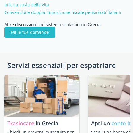
info su costo della vita
Convenzione doppia imposizione fiscale pensionati italiani
Altre discussioni sul sistema scolastico in Grecia
Fai le tue domande
Servizi essenziali per espatriare
Traslocare
in Grecia
Apri un
conto in
Chiedi un preventivo gratuito per
Scegli una banca che 