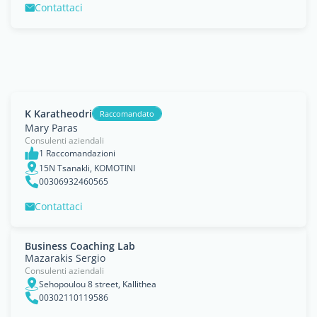
Contattaci
K Karatheodri
Raccomandato
Mary Paras
Consulenti aziendali
1 Raccomandazioni
15N Tsanakli, KOMOTINI
00306932460565
Contattaci
Business Coaching Lab
Mazarakis Sergio
Consulenti aziendali
Sehopoulou 8 street, Kallithea
00302110119586