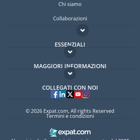
Chi siamo
Collaborazioni
ESSENZIALI
Forum per expat
MAGGIORI INFORMAZIONI
Guida per expat
Domande frequenti
Lavori all'estero
COLLEGATI CON NOI
Esperti
© 2026 Expat.com, All rights Reserved
Termini e condizioni