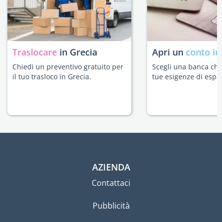
Traslocare
in Grecia
Apri un
conto in
Chiedi un preventivo gratuito per
Scegli una banca che 
il tuo trasloco in Grecia.
tue esigenze di espat
AZIENDA
Contattaci
Pubblicità