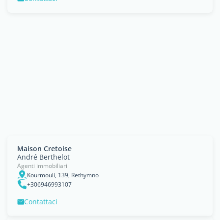
Maison Cretoise
André Berthelot
Agenti immobiliari
Kourmouli, 139, Rethymno
+306946993107
Contattaci