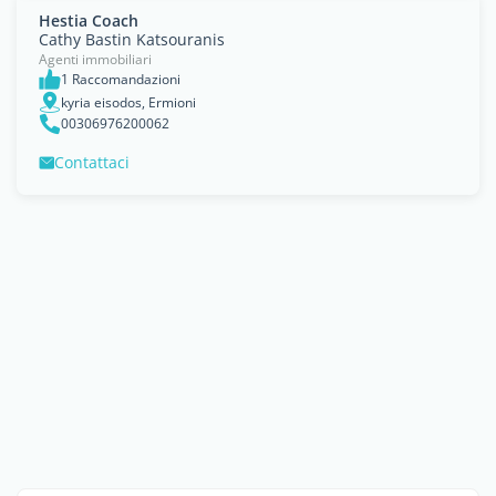
Hestia Coach
Cathy Bastin Katsouranis
Agenti immobiliari
1 Raccomandazioni
kyria eisodos, Ermioni
00306976200062
Contattaci