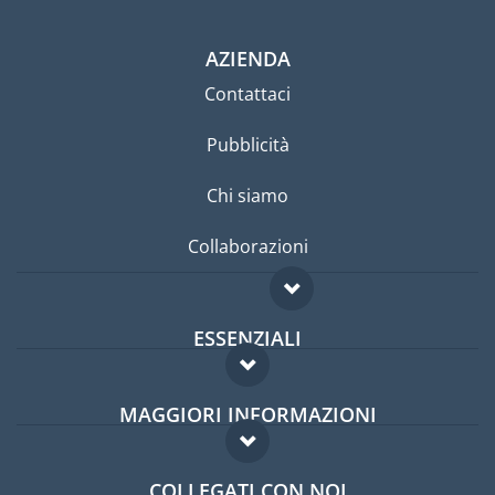
AZIENDA
Contattaci
Pubblicità
Chi siamo
Collaborazioni
ESSENZIALI
Forum per expat
MAGGIORI INFORMAZIONI
Guida per expat
Domande frequenti
Lavori all'estero
COLLEGATI CON NOI