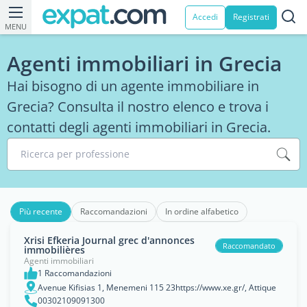
Accedi
Registrati
MENU
Agenti immobiliari in Grecia
Hai bisogno di un agente immobiliare in
Grecia? Consulta il nostro elenco e trova i
contatti degli agenti immobiliari in Grecia.
Ricerca per professione
Più recente
Raccomandazioni
In ordine alfabetico
Xrisi Efkeria Journal grec d'annonces
Raccomandato
immobilières
Agenti immobiliari
1 Raccomandazioni
Avenue Kifisias 1, Menemeni 115 23https://www.xe.gr/, Attique
00302109091300