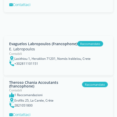
Contattaci
Evaguelos Labropoulos (Francophone)
Raccomandato
E. Labropoulos
Contabili
Lasithiou 1, Heraklion 71201, Nomós Irakleíou, Crete
+302811101151
Theroso Chania Accoutants
Raccomandato
(francophone)
Contabili
1 Raccomandazioni
Erofilis 25, La Canée, Crète
2821051800
Contattaci