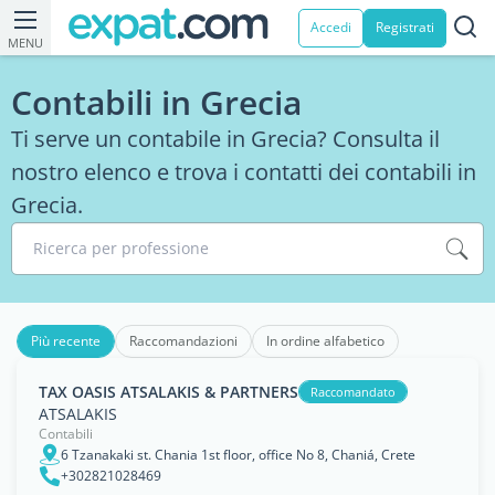
Accedi
Registrati
MENU
Contabili in Grecia
Ti serve un contabile in Grecia? Consulta il
nostro elenco e trova i contatti dei contabili in
Grecia.
Ricerca per professione
Più recente
Raccomandazioni
In ordine alfabetico
TAX OASIS ATSALAKIS & PARTNERS
Raccomandato
ATSALAKIS
Contabili
6 Tzanakaki st. Chania 1st floor, office No 8, Chaniá, Crete
+302821028469