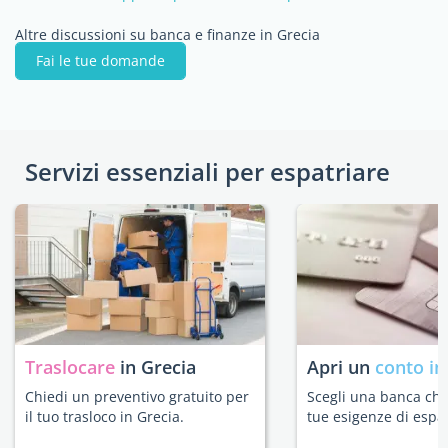
Altre discussioni su banca e finanze in Grecia
Fai le tue domande
Servizi essenziali per espatriare
Traslocare
in Grecia
Apri un
conto in
Chiedi un preventivo gratuito per
Scegli una banca che 
il tuo trasloco in Grecia.
tue esigenze di espat