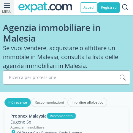
Accedi
Registrati
MENU
Agenzia immobiliare in
Malesia
Se vuoi vendere, acquistare o affittare un
immobile in Malesia, consulta la lista delle
agenzie immobiliari in Malesia.
Ricerca per professione
Più recente
Raccomandazioni
In ordine alfabetico
Propnex Malaysia
Raccomandato
Eugene So
Agenzia immobiliare
IOI Resort City, Putrajaya, Kuala Lumpur