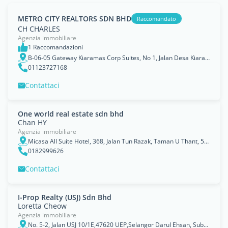
METRO CITY REALTORS SDN BHD
Raccomandato
CH CHARLES
Agenzia immobiliare
1 Raccomandazioni
B-06-05 Gateway Kiaramas Corp Suites, No 1, Jalan Desa Kiara Mont Kiara, Mont Kiara, 50480 Kuala Lumpur, Wilayah Persekutuan Kuala Lumpur
01123727168
Contattaci
One world real estate sdn bhd
Chan HY
Agenzia immobiliare
Micasa All Suite Hotel, 368, Jalan Tun Razak, Taman U Thant, 55000, Wilayah Persekutuan, Kuala Lumpur
0182999626
Contattaci
I-Prop Realty (USJ) Sdn Bhd
Loretta Cheow
Agenzia immobiliare
No. 5-2, Jalan USJ 10/1E,47620 UEP,Selangor Darul Ehsan, Subang Jaya