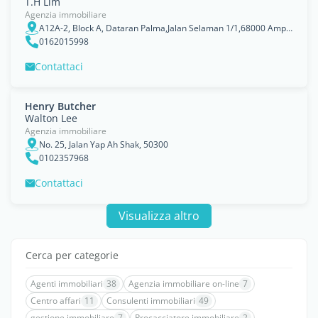
T.H Lim
Agenzia immobiliare
A12A-2, Block A, Dataran Palma,Jalan Selaman 1/1,68000 Ampang, Selangor, Kuala Lumpur
0162015998
Contattaci
Henry Butcher
Walton Lee
Agenzia immobiliare
No. 25, Jalan Yap Ah Shak, 50300
0102357968
Contattaci
Visualizza altro
Cerca per categorie
Agenti immobiliari
38
Agenzia immobiliare on-line
7
Centro affari
11
Consulenti immobiliari
49
gestione immobiliare
7
Procacciatore immobiliare
2