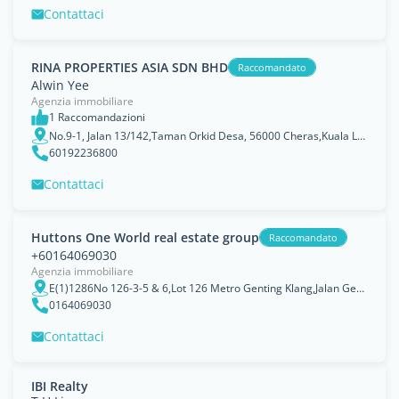
Contattaci
RINA PROPERTIES ASIA SDN BHD
Raccomandato
Alwin Yee
Agenzia immobiliare
1 Raccomandazioni
No.9-1, Jalan 13/142,Taman Orkid Desa, 56000 Cheras,Kuala Lumpur.
60192236800
Contattaci
Huttons One World real estate group
Raccomandato
+60164069030
Agenzia immobiliare
E(1)1286No 126-3-5 & 6,Lot 126 Metro Genting Klang,Jalan Genting Kelang,53300 Kuala Lumpur.
0164069030
Contattaci
IBI Realty