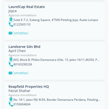
LaurelCap Real Estate
Joyce
Agenzia immobiliare
Suite E-7-2, Subang Square, 47500 Petaling Jaya, Kuala Lumpur
0122565110
Contattaci
Landserve Sdn Bhd
April Chen
Agenzia immobiliare
603, Block B, Phileo Damansara II,No. 15, Jalan 16/11,46350, Petaling Jaya, Selangor
60165290236
Contattaci
Reapfield Properties HQ
Faizal Shahar
Agenzia immobiliare
No. 18-1, Jalan PJU 8/3A, Bandar Damansara Perdana, Petaling Jaya, Selangor
0193604604