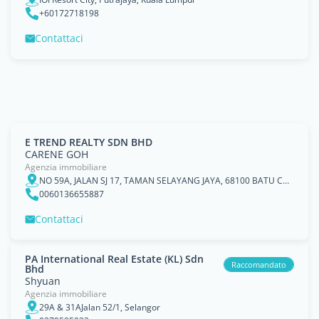
+60172718198
Contattaci
E TREND REALTY SDN BHD
CARENE GOH
Agenzia immobiliare
NO 59A, JALAN SJ 17, TAMAN SELAYANG JAYA, 68100 BATU CAVES, SELANGOR.
0060136655887
Contattaci
PA International Real Estate (KL) Sdn
Raccomandato
Bhd
Shyuan
Agenzia immobiliare
29A & 31AJalan 52/1, Selangor