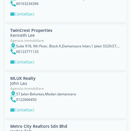
60163234396
Contattaci
TwinCrest Properties
Kenneth Lee
Agenzia immobiliare
Suite 918, 9th Floor, Block A,Damansara Intan,1 Jalan SS20/27, Damansara Utama, Petaling Jaya, Selangor
60123771133
Contattaci
MLUX Realty
John Lau
Agenzia immobiliare
57 Jalan Beluntas,Medan damansara
0122666450
Contattaci
Metro City Realtors Sdn Bhd