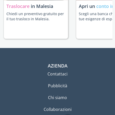
Traslocare
in Malesia
Apri un
conto in
Chiedi un preventivo gratuito per
Scegli una banca che 
il tuo trasloco in Malesia.
tue esigenze di espat
AZIENDA
Contattaci
Pubblicità
Chi siamo
Collaborazioni