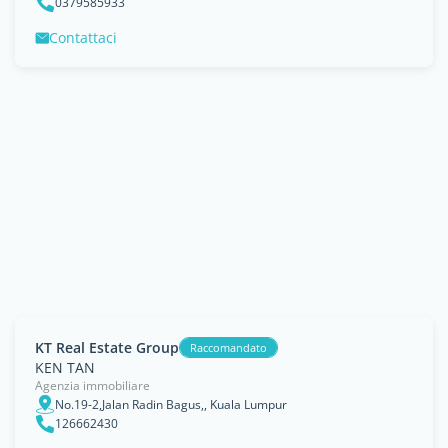
0379585933
Contattaci
KT Real Estate Group
Raccomandato
KEN TAN
Agenzia immobiliare
No.19-2,Jalan Radin Bagus,, Kuala Lumpur
126662430