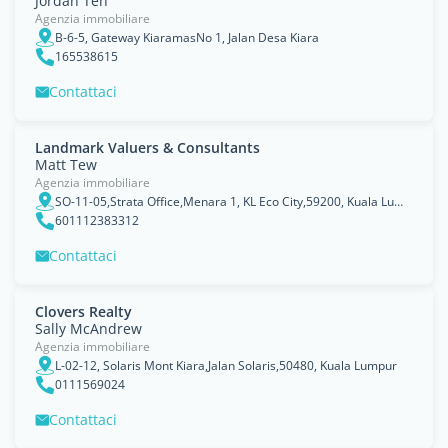
Jordan Teh
Agenzia immobiliare
B-6-5, Gateway KiaramasNo 1, Jalan Desa Kiara
165538615
Contattaci
Landmark Valuers & Consultants
Matt Tew
Agenzia immobiliare
SO-11-05,Strata Office,Menara 1, KL Eco City,59200, Kuala Lumpur
601112383312
Contattaci
Clovers Realty
Sally McAndrew
Agenzia immobiliare
L-02-12, Solaris Mont Kiara,Jalan Solaris,50480, Kuala Lumpur
0111569024
Contattaci