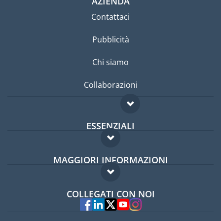
AZIENDA
Contattaci
Pubblicità
Chi siamo
Collaborazioni
ESSENZIALI
Forum per expat
MAGGIORI INFORMAZIONI
Guida per expat
Domande frequenti
Lavori all'estero
COLLEGATI CON NOI
Esperti