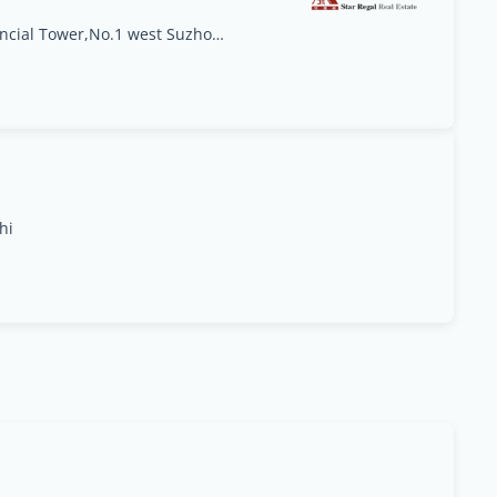
Room 912 Century Financial Tower,No.1 west Suzhou Avenue, Suzhou Industrial Park, Jiangsu Sheng
hi