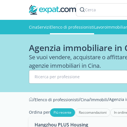
Cerca
Cina
Servizi
Elenco di professionisti
Lavoro
Immobilia
Agenzia immobiliare in 
Se vuoi vendere, acquistare o affittare
agenzie immobiliari in Cina.
Ricerca per professione
/
/
/
/
Agenzia 
Elenco di professionisti
Cina
Immobili
Ordina per
Più recente
Raccomandazioni
In ordin
Hangzhou PLUS Housing