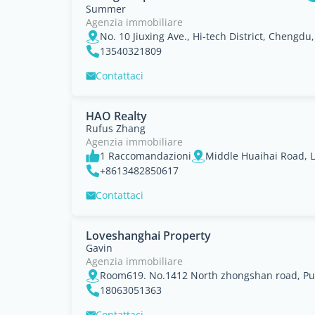
Summer
Agenzia immobiliare
No. 10 Jiuxing Ave., Hi-tech District, Chengdu
13540321809
Contattaci
HAO Realty
Rufus Zhang
Agenzia immobiliare
1 Raccomandazioni
Middle Huaihai Road, L
+8613482850617
Contattaci
Loveshanghai Property
Gavin
Agenzia immobiliare
Room619. No.1412 North zhongshan road, Put
18063051363
Contattaci