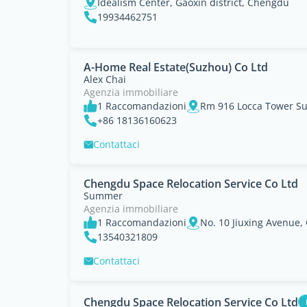
Idealism Center, Gaoxin district, Chengdu
19934462751
A-Home Real Estate(Suzhou) Co Ltd
Alex Chai
Agenzia immobiliare
1 Raccomandazioni
+86 18136160623
Contattaci
Chengdu Space Relocation Service Co Ltd
Summer
Agenzia immobiliare
1 Raccomandazioni
13540321809
Contattaci
Chengdu Space Relocation Service Co Ltd