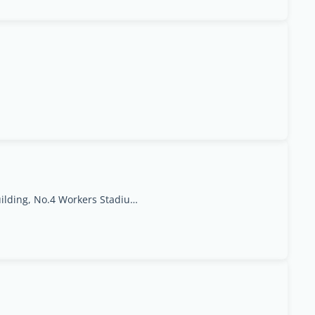
n
F1, Room 101, No.81 Building, No.4 Workers Stadium North Road, Chaoyang District