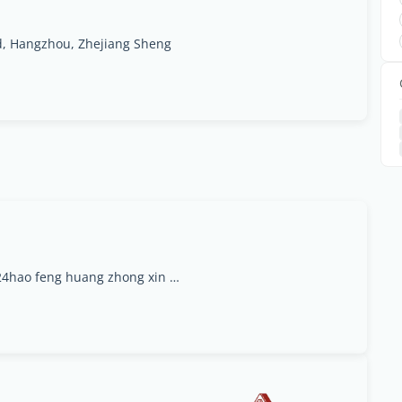
d, Hangzhou, Zhejiang Sheng
??????24?????1304?shang cheng qu qiu tao lu 24hao feng huang zhong xin 1304shi