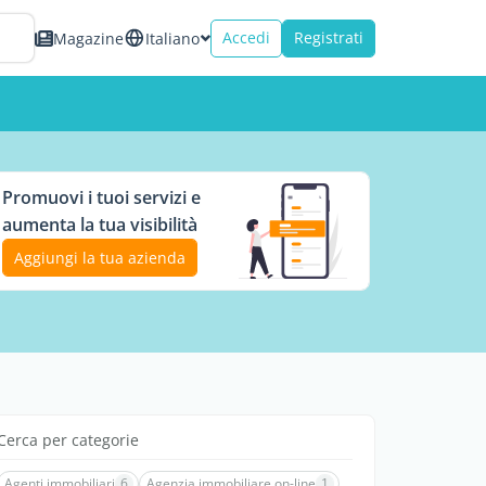
Accedi
Registrati
Magazine
Italiano
Promuovi i tuoi servizi e
aumenta la tua visibilità
Aggiungi la tua azienda
Cerca per categorie
Agenti immobiliari
6
Agenzia immobiliare on-line
1