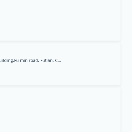
Room Room 3807~3809, BlockA, XintianCBC building,Fu min road, Futian, China