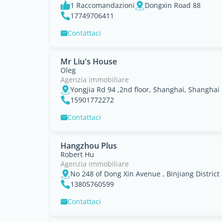
1 Raccomandazioni
Dongxin Road 88
17749706411
Contattaci
Mr Liu's House
Oleg
Agenzia immobiliare
Yongjia Rd 94 ,2nd floor, Shanghai, Shanghai 
15901772272
Contattaci
Hangzhou Plus
Robert Hu
Agenzia immobiliare
No 248 of Dong Xin Avenue , Binjiang District
13805760599
Contattaci