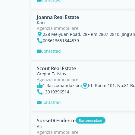
Joanna Real Estate
Kari
Agenzia immobiliare
228 Meiyuan Road, 28F Rm 2807-2810, Jing'a
008613651844539
Contattaci
Scout Real Estate
Gregor Tatsios
Agenzia immobiliare
1 Raccomandazioni
13910396514
Contattaci
SunsetResidence
Raccomandato
Ali
Agenzia immobiliare