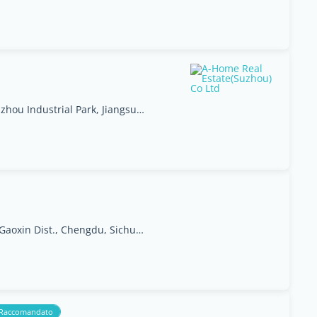
Rm 916 Locca Tower Suzhou Industrial Park, Jiangsu Sheng
No. 10 Jiuxing Avenue, Gaoxin Dist., Chengdu, Sichuan
Raccomandato