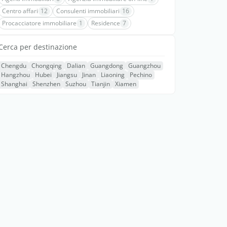
Centro affari
12
Consulenti immobiliari
16
Procacciatore immobiliare
1
Residence
7
Cerca per destinazione
Chengdu
Chongqing
Dalian
Guangdong
Guangzhou
Hangzhou
Hubei
Jiangsu
Jinan
Liaoning
Pechino
Shanghai
Shenzhen
Suzhou
Tianjin
Xiamen