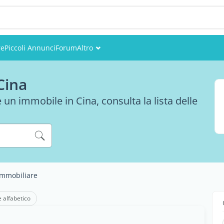
re
Piccoli Annunci
Forum
Altro
Eventi
Cina
Utenti
 un immobile in Cina, consulta la lista delle
Foto
immobiliare
e alfabetico