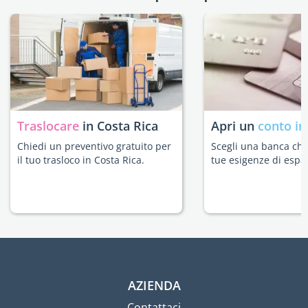
Traslocare
in Costa Rica
Apri un
conto in
Chiedi un preventivo gratuito per
Scegli una banca che 
il tuo trasloco in Costa Rica.
tue esigenze di espat
AZIENDA
Contattaci