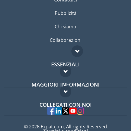
Pubblicità
Chi siamo
Collaborazioni
ESSENZIALI
Forum per expat
MAGGIORI INFORMAZIONI
Guida per expat
Domande frequenti
Lavori all'estero
COLLEGATI CON NOI
Esperti
© 2026 Expat.com, All rights Reserved