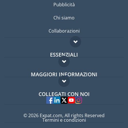
Pubblicità
Chi siamo
Collaborazioni
ESSENZIALI
Forum per expat
MAGGIORI INFORMAZIONI
Guida per expat
Domande frequenti
Lavori all'estero
COLLEGATI CON NOI
Esperti
© 2026 Expat.com, All rights Reserved
Termini e condizioni