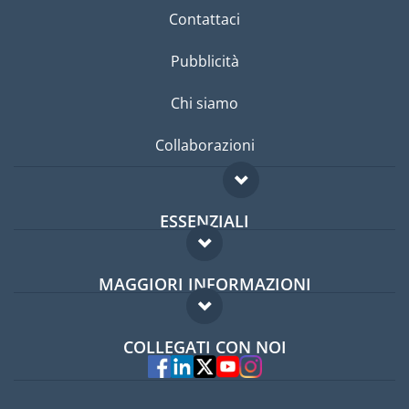
Contattaci
Pubblicità
Chi siamo
Collaborazioni
ESSENZIALI
Forum per expat
MAGGIORI INFORMAZIONI
Guida per expat
Domande frequenti
Lavori all'estero
COLLEGATI CON NOI
Esperti