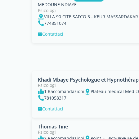
MEDOUNE NDIAYE
Psicologi
VILLA 90 CITE SAFCO 3 - KEUR MASSARDAKAR
774851074
Contattaci
Khadi Mbaye Psychologue et Hypnothérap
Psicologi
1 Raccomandazioni
781058317
Contattaci
Thomas Tine
Psicologi
2 Raccomandazioni
Point E, BP:5089Rue de