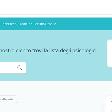
liare
Piccoli Annunci
Forum
Altro
Eventi
Utenti
stro elenco trovi la lista degli psicologici
Foto
i
e alfabetico