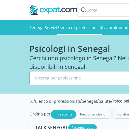
Cerca
Senegal
Servizi
Elenco di professionisti
Lavoro
Immobi
Psicologi in Senegal
Cerchi uno psicologo in Senegal? Nel no
disponibili in Senegal
Ricerca per professione
/
/
/
/
Psicolog
Elenco di professionisti
Senegal
Salute
Ordina per
Più recente
Raccomandazioni
In ordin
TALK SENEGAL
Raccomandato