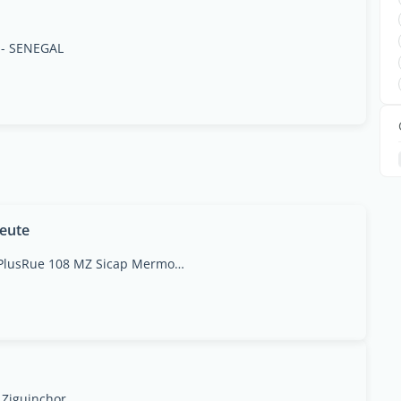
 - SENEGAL
eute
Plateau médical MedicPlusRue 108 MZ Sicap Mermoz, Dakar
 Ziguinchor