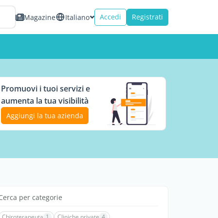
Accedi
Registrati
Magazine
Italiano
Promuovi i tuoi servizi e
aumenta la tua visibilità
Aggiungi la tua azienda
Cerca per categorie
Chiroterapeuta
1
Cliniche private
4