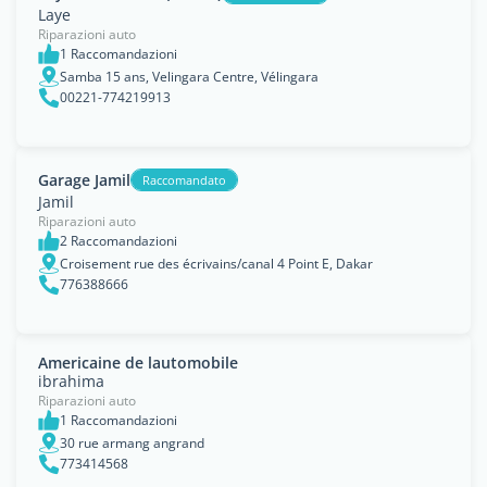
Laye
Riparazioni auto
1 Raccomandazioni
Samba 15 ans, Velingara Centre, Vélingara
00221-774219913
Garage Jamil
Raccomandato
Jamil
Riparazioni auto
2 Raccomandazioni
Croisement rue des écrivains/canal 4 Point E, Dakar
776388666
Americaine de lautomobile
ibrahima
Riparazioni auto
1 Raccomandazioni
30 rue armang angrand
773414568