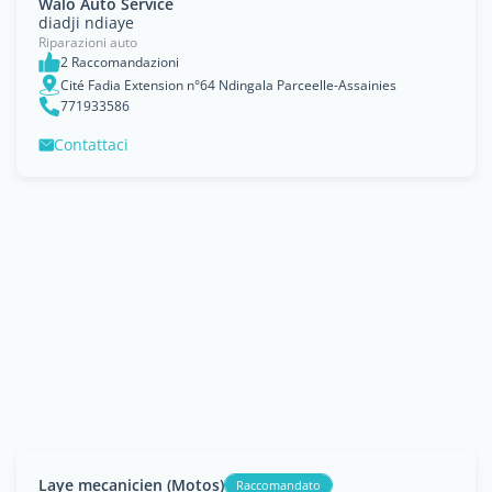
Walo Auto Service
diadji ndiaye
Riparazioni auto
2 Raccomandazioni
Cité Fadia Extension n°64 Ndingala Parceelle-Assainies
771933586
Contattaci
Laye mecanicien (Motos)
Raccomandato