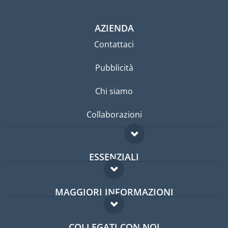
AZIENDA
Contattaci
Pubblicità
Chi siamo
Collaborazioni
ESSENZIALI
Forum per expat
MAGGIORI INFORMAZIONI
Guida per expat
Domande frequenti
Lavori all'estero
COLLEGATI CON NOI