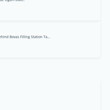
6,Beatrice Anike Street, Off University Road Behind Bovas Filling Station Tanke Oke-Odo Ilorin, Kwara