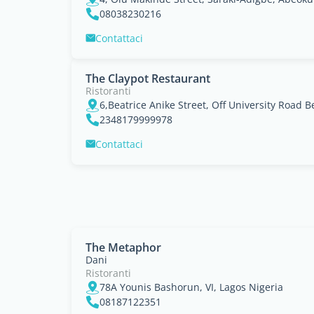
08038230216
Contattaci
The Claypot Restaurant
Ristoranti
2348179999978
Contattaci
The Metaphor
Dani
Ristoranti
78A Younis Bashorun, VI, Lagos Nigeria
08187122351