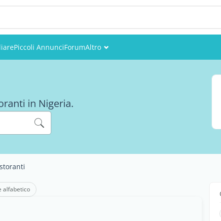
iare
Piccoli Annunci
Forum
Altro
Eventi
Utenti
oranti in Nigeria.
Foto
storanti
e alfabetico