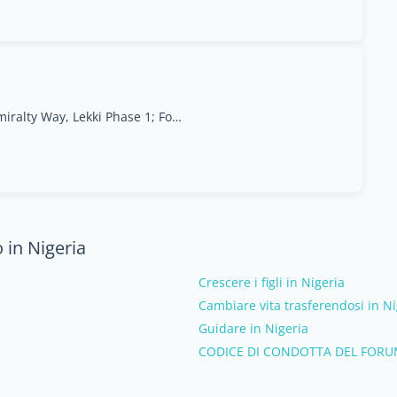
4, Saka Tinubu Street, Victoria Island; 69b Admiralty Way, Lekki Phase 1; Food Court, Palms Mall & Food Court , Polo Park Mall, Enugu.
 in Nigeria
Crescere i figli in Nigeria
Cambiare vita trasferendosi in Ni
Guidare in Nigeria
CODICE DI CONDOTTA DEL FORU