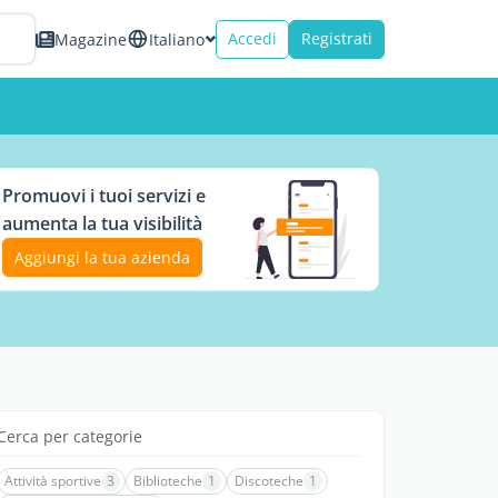
Accedi
Registrati
Magazine
Italiano
Promuovi i tuoi servizi e
aumenta la tua visibilità
Aggiungi la tua azienda
Cerca per categorie
Attività sportive
3
Biblioteche
1
Discoteche
1