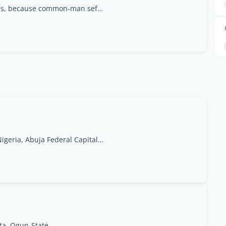
We make big-man food at common-man prices, because common-man sef suppose enjoy., Abuja, Abuja Federal Capital Territory
No 37, Panama Street, Maitama, Abuja, FCT, Nigeria, Abuja Federal Capital Territory
ta, Ogun-State.