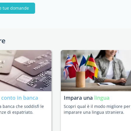
le tue domande
re
n
conto in banca
Impara una
lingua
a banca che soddisfi le
Scopri qual è il modo migliore per
nze di espatriato.
imparare una lingua straniera.