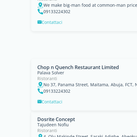
09133224302
Contattaci
Chop n Quench Restaurant Limited
Palava Solver
Ristoranti
09133224302
Contattaci
Dosrite Concept
Tajudeen Nofiu
Ristoranti
4, Olu Makinde Street, Saraki-Adigbe, Abeoku