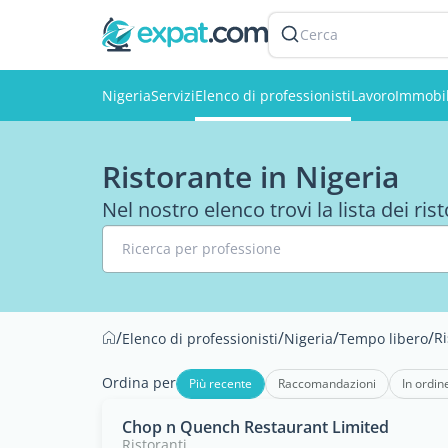
Cerca
Nigeria
Servizi
Elenco di professionisti
Lavoro
Immobil
Ristorante in Nigeria
Nel nostro elenco trovi la lista dei rist
Ricerca per professione
/
/
/
/
Ri
Elenco di professionisti
Nigeria
Tempo libero
Ordina per
Più recente
Raccomandazioni
In ordin
Chop n Quench Restaurant Limited
Ristoranti