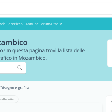
obiliare
Piccoli Annunci
Forum
Altro
Eventi
ozambico
Utenti
 In questa pagina trovi la lista delle
rafico in Mozambico.
Foto
/
Disegno e grafica
e alfabetico