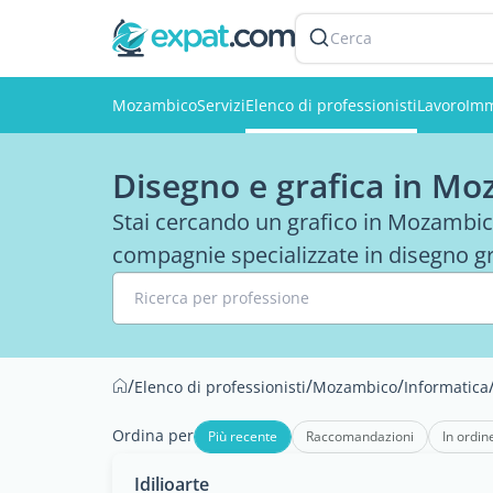
Cerca
Mozambico
Servizi
Elenco di professionisti
Lavoro
Imm
Disegno e grafica in M
Stai cercando un grafico in Mozambico?
compagnie specializzate in disegno g
Ricerca per professione
/
/
/
Elenco di professionisti
Mozambico
Informatica
Ordina per
Più recente
Raccomandazioni
In ordin
Idilioarte