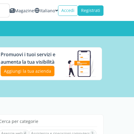
Accedi
Registrati
Magazine
Italiano
Promuovi i tuoi servizi e
aumenta la tua visibilità
Aggiungi la tua azienda
Cerca per categorie
Agenzie web
4
Assistenza e riparazioni computers
3