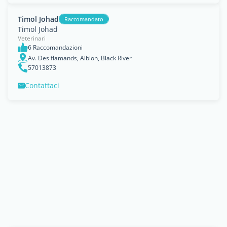
Timol Johad
Raccomandato
Timol Johad
Veterinari
6 Raccomandazioni
Av. Des flamands, Albion, Black River
57013873
Contattaci