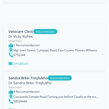
Vetocare Clinic
Raccomandato
Dr Vicky Ruhee
Veterinari
1 Raccomandazioni
Mgr Leen Street, Curepipe Road, Eau-Coulee, Plaines Wilhems
6752244
Contattaci
Sandra Brkic-Troylukho
Raccomandato
Dr Sandra Brkic-Troylukho
Veterinari
4 Raccomandazioni
Cascavelle,Temple Road,Turning just before Casela at the traffic lights, Black River
59039446