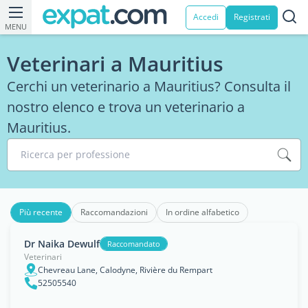
Accedi
Registrati
MENU
Veterinari a Mauritius
Cerchi un veterinario a Mauritius? Consulta il
nostro elenco e trova un veterinario a
Mauritius.
Ricerca per professione
Più recente
Raccomandazioni
In ordine alfabetico
Dr Naika Dewulf
Raccomandato
Veterinari
Chevreau Lane, Calodyne, Rivière du Rempart
52505540