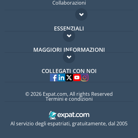
Collaborazioni
ESSENZIALI
Forum per expat
MAGGIORI INFORMAZIONI
Guida per expat
Domande frequenti
Lavori all'estero
COLLEGATI CON NOI
Esperti
© 2026 Expat.com, All rights Reserved
Termini e condizioni
Al servizio degli espatriati, gratuitamente, dal 2005