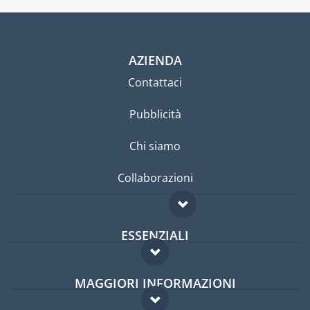
AZIENDA
Contattaci
Pubblicità
Chi siamo
Collaborazioni
ESSENZIALI
Forum per expat
MAGGIORI INFORMAZIONI
Guida per expat
Domande frequenti