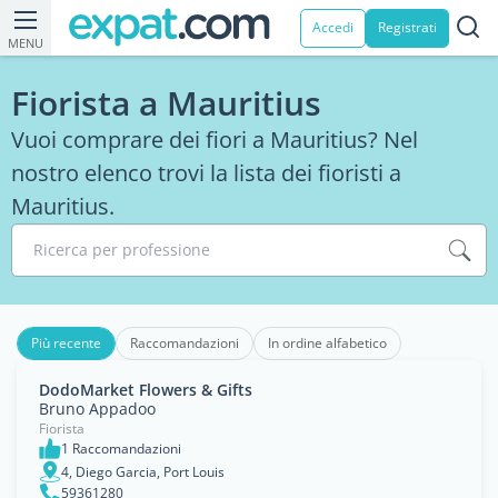
Accedi
Registrati
MENU
Fiorista a Mauritius
Vuoi comprare dei fiori a Mauritius? Nel
nostro elenco trovi la lista dei fioristi a
Mauritius.
Ricerca per professione
Più recente
Raccomandazioni
In ordine alfabetico
DodoMarket Flowers & Gifts
Bruno Appadoo
Fiorista
1 Raccomandazioni
4, Diego Garcia, Port Louis
59361280