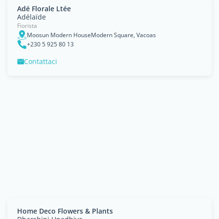
Adé Florale Ltée
Adélaïde
Fiorista
Moosun Modern HouseModern Square, Vacoas
+230 5 925 80 13
Contattaci
Home Deco Flowers & Plants