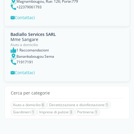
Magnambougou, Rue: 126; Porte:779
+22379061793
Contattaci
Badiallo Services SARL
Mme Sangare
Aiuto a domicilio
1 Raccomandazioni
Banankabougou Sema
71917191
Contattaci
Cerca per categorie
Aiuto a domicilio
6
Derattizzazione e disinfestazione
1
Giardinieri
1
Imprese di pulizie
3
Portineria
1