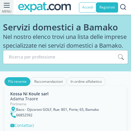
Accedi
Registrati
MENU
Servizi domestici a Bamako
Nel nostro elenco trovi una lista delle imprese
specializzate nei servizi domestici a Bamako.
Ricerca per professione
Più recente
Raccomandazioni
In ordine alfabetico
Kossa Ni Koule sarl
Adama Traore
Portineria
Baco - Djicoroni GOLF, Rue: 801, Porte; 65, Bamako
66852592
Contattaci