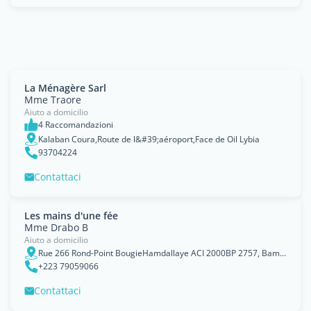
La Ménagère Sarl
Mme Traore
Aiuto a domicilio
4 Raccomandazioni
Kalaban Coura,Route de l&#39;aéroport,Face de Oil Lybia
93704224
Contattaci
Les mains d'une fée
Mme Drabo B
Aiuto a domicilio
Rue 266 Rond-Point BougieHamdallaye ACI 2000BP 2757, Bamako
+223 79059066
Contattaci