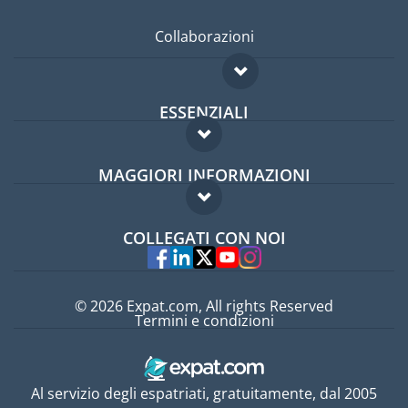
Collaborazioni
ESSENZIALI
Forum per expat
MAGGIORI INFORMAZIONI
Guida per expat
Domande frequenti
Lavori all'estero
COLLEGATI CON NOI
Esperti
© 2026 Expat.com, All rights Reserved
Termini e condizioni
Al servizio degli espatriati, gratuitamente, dal 2005