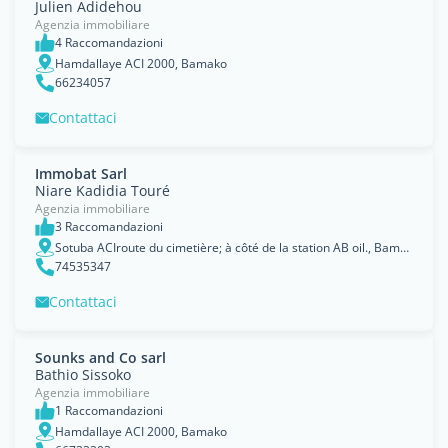
Julien Adidehou
Agenzia immobiliare
4 Raccomandazioni
Hamdallaye ACI 2000, Bamako
66234057
Contattaci
Immobat Sarl
Niare Kadidia Touré
Agenzia immobiliare
3 Raccomandazioni
Sotuba ACIroute du cimetière; à côté de la station AB oil., Bamako
74535347
Contattaci
Sounks and Co sarl
Bathio Sissoko
Agenzia immobiliare
1 Raccomandazioni
Hamdallaye ACI 2000, Bamako