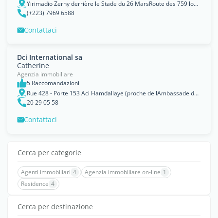
Yirimadio Zerny derrière le Stade du 26 MarsRoute des 759 logements
(+223) 7969 6588
Contattaci
Dci International sa
Catherine
Agenzia immobiliare
5 Raccomandazioni
Rue 428 - Porte 153 Aci Hamdallaye (proche de lAmbassade dAfrique du Sud)
20 29 05 58
Contattaci
Cerca per categorie
Agenti immobiliari
4
Agenzia immobiliare on-line
1
Residence
4
Cerca per destinazione