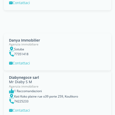
Contattaci
Danya Immobilier
Agenzia immobiliare
Sotuba
77351418
Contattaci
Diabynegoce sarl
Mr Diaby S M
Agenzia immobiliare
1 Raccomandazioni
Kati Koko plaine rue o39 porte 259, Koulikoro
74225233
Contattaci