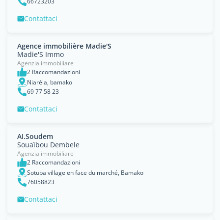
66723203
Contattaci
Agence immobilière Madie'S
Madie'S Immo
Agenzia immobiliare
2 Raccomandazioni
Niaréla, bamako
69 77 58 23
Contattaci
AI.Soudem
Souaïbou Dembele
Agenzia immobiliare
2 Raccomandazioni
Sotuba village en face du marché, Bamako
76058823
Contattaci