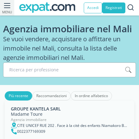
Accedi
Registrati
MENU
Agenzia immobiliare nel Mali
Se vuoi vendere, acquistare o affittare un
immobile nel Mali, consulta la lista delle
agenzie immobiliari nel Mali.
Ricerca per professione
Più recente
Raccomandazioni
In ordine alfabetico
GROUPE KANTELA SARL
Madame Toure
Agenzia immobiliare
CITE UNICEF RUE 202 . Face à la cité des enfants Niamakoro Bamako , Mali
0022377169309