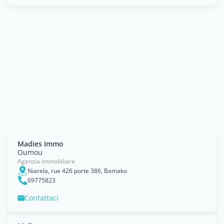
Madies Immo
Oumou
Agenzia immobiliare
Niarela, rue 426 porte 386, Bamako
69775823
Contattaci