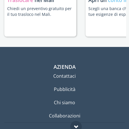
Traslocare
nel Mali
Apri un
conto in
Chiedi un preventivo gratuito per
Scegli una banca che 
il tuo trasloco nel Mali.
tue esigenze di espat
AZIENDA
Contattaci
Pubblicità
Chi siamo
Collaborazioni