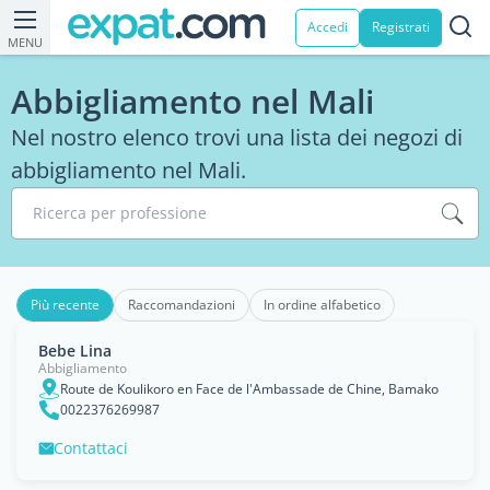
Accedi
Registrati
MENU
Abbigliamento nel Mali
Nel nostro elenco trovi una lista dei negozi di
abbigliamento nel Mali.
Ricerca per professione
Più recente
Raccomandazioni
In ordine alfabetico
Bebe Lina
Abbigliamento
Route de Koulikoro en Face de l'Ambassade de Chine, Bamako
0022376269987
Contattaci