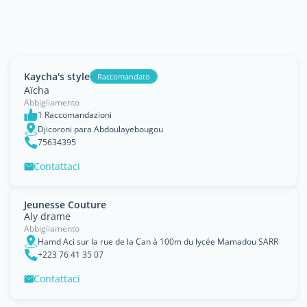
Kaycha's style
Raccomandato
Aïcha
Abbigliamento
1 Raccomandazioni
Djicoroni para Abdoulayebougou
75634395
Contattaci
Jeunesse Couture
Aly drame
Abbigliamento
Hamd Aci sur la rue de la Can à 100m du lycée Mamadou SARR
+223 76 41 35 07
Contattaci