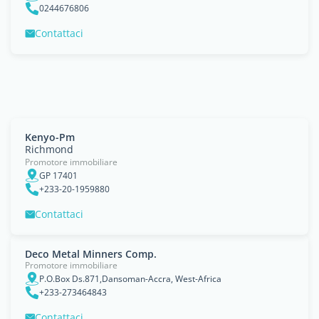
0244676806
Contattaci
Kenyo-Pm
Richmond
Promotore immobiliare
GP 17401
+233-20-1959880
Contattaci
Deco Metal Minners Comp.
Promotore immobiliare
P.O.Box Ds.871,Dansoman-Accra, West-Africa
+233-273464843
Contattaci