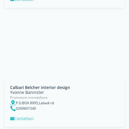
Calbari Belcher interior design
Yvonne Bannister
Promotore immobiliare
P.O.BOX 8995,Labadi rd
0269601540
Contattaci