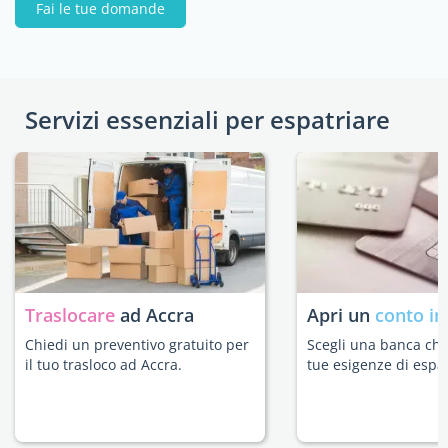
Fai le tue domande
Servizi essenziali per espatriare
Traslocare
ad Accra
Apri un
conto in
Chiedi un preventivo gratuito per
Scegli una banca che 
il tuo trasloco ad Accra.
tue esigenze di espat