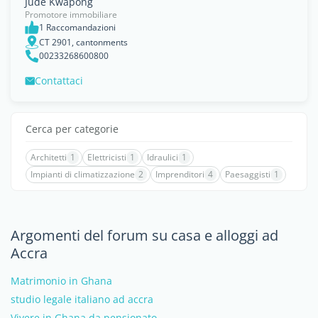
Jude Kwapong
Promotore immobiliare
1 Raccomandazioni
CT 2901, cantonments
00233268600800
Contattaci
Cerca per categorie
Architetti
1
Elettricisti
1
Idraulici
1
Impianti di climatizzazione
2
Imprenditori
4
Paesaggisti
1
Argomenti del forum su casa e alloggi ad
Accra
Matrimonio in Ghana
studio legale italiano ad accra
Vivere in Ghana da pensionato