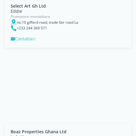
Select Art Gh Ltd
Eddie
Promotore immobiliare
no.10 giffard road, trade fair road La
+233 244 369 571
Contattaci
Boaz Properties Ghana Ltd