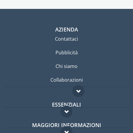
AZIENDA
Contattaci
Pubblicità
Chi siamo
Collaborazioni
ESSENZIALI
Forum per expat
MAGGIORI INFORMAZIONI
Guida per expat