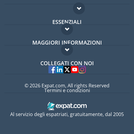
ESSENZIALI
Forum per expat
MAGGIORI INFORMAZIONI
Guida per expat
Domande frequenti
Lavori all'estero
COLLEGATI CON NOI
Esperti
© 2026 Expat.com, All rights Reserved
Termini e condizioni
Al servizio degli espatriati, gratuitamente, dal 2005