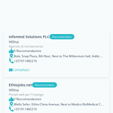
Infomind Solutions PLC
Raccomandato
Hilina
Agenzie di reclutamento
5 Raccomandazioni
Bole, Snap Plaza, 8th floor, Next to The Millennium hall, Addis Ababa
+251911482216
Contattaci
Ethiojobs.net
Raccomandato
Hilina
Portali web per l'impiego
2 Raccomandazioni
Wello Sefer, Ethio-China Avenue, Next to Medico BioMedical College, Medina Tower, 2nd Floor., Addis Ababa
+251911482216