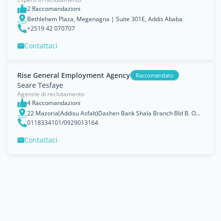
2 Raccomandazioni
Bethlehem Plaza, Megenagna | Suite 301E, Addis Ababa
+2519 42 070707
Contattaci
Rise General Employment Agency
Raccomandato
Seare Tesfaye
Agenzie di reclutamento
4 Raccomandazioni
22 Mazoria(Addisu Asfalt)Dashen Bank Shala Branch Bld B. Office NO.201, ADDIS ABABA
0118334101/0929013164
Contattaci