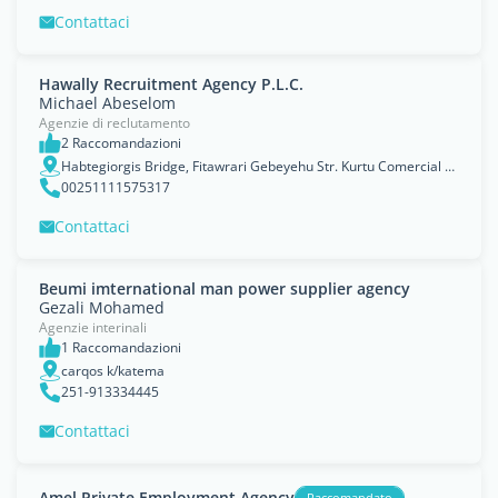
Contattaci
Hawally Recruitment Agency P.L.C.
Michael Abeselom
Agenzie di reclutamento
2 Raccomandazioni
Habtegiorgis Bridge, Fitawrari Gebeyehu Str. Kurtu Comercial Center 5th Flr. Off. No. 506
00251111575317
Contattaci
Beumi imternational man power supplier agency
Gezali Mohamed
Agenzie interinali
1 Raccomandazioni
carqos k/katema
251-913334445
Contattaci
Amel Private Employment Agency
Raccomandato