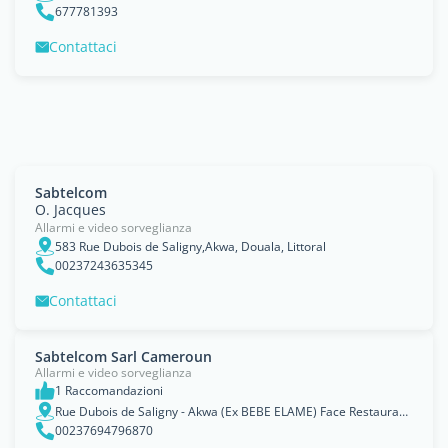
677781393
Contattaci
Sabtelcom
O. Jacques
Allarmi e video sorveglianza
583 Rue Dubois de Saligny,Akwa, Douala, Littoral
00237243635345
Contattaci
Sabtelcom Sarl Cameroun
Allarmi e video sorveglianza
1 Raccomandazioni
Rue Dubois de Saligny - Akwa (Ex BEBE ELAME) Face Restaurant CHEZ BEBEBP, Douala, Littoral
00237694796870