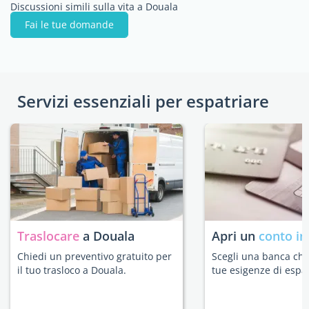
Discussioni simili sulla vita a Douala
Fai le tue domande
Servizi essenziali per espatriare
Traslocare
a Douala
Apri un
conto in
Chiedi un preventivo gratuito per
Scegli una banca che 
il tuo trasloco a Douala.
tue esigenze di espat