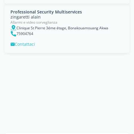
Professional Security Multiservices
zingaretti alain
Allarmi e video sorveglianza
Clinique St Pierre 3éme étage, Bonakouamouang Akwa
75904764
Contattaci