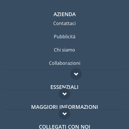
AZIENDA
Contattaci
Pubblicità
Chi siamo
Collaborazioni
ESSENZIALI
Forum per expat
MAGGIORI INFORMAZIONI
Guida per expat
Domande frequenti
Lavori all'estero
COLLEGATI CON NOI