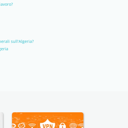
lavoro?
erali sull'Algeria?
geria