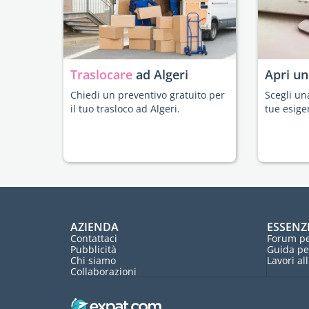
Traslocare
ad Algeri
Apri u
Chiedi un preventivo gratuito per
Scegli un
il tuo trasloco ad Algeri.
tue esige
AZIENDA
ESSENZ
Contattaci
Forum pe
Pubblicità
Guida pe
Chi siamo
Lavori al
Collaborazioni