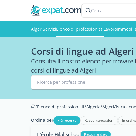
Cerca
Algeri
Servizi
Elenco di professionisti
Lavoro
Immobili
Corsi di lingue ad Algeri
Consulta il nostro elenco per trovare 
corsi di lingue ad Algeri
Ricerca per professione
/
/
/
/
Elenco di professionisti
Algeria
Algeri
Istruzion
Ordina per
Più recente
Raccomandazioni
In ordin
L'école Hilal school
Raccomandato