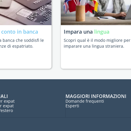
n
conto in banca
Impara una
lingua
a banca che soddisfi le
Scopri qual è il modo migliore per
nze di espatriato.
imparare una lingua straniera.
IALI
MAGGIORI INFORMAZIONI
r expat
Domande frequenti
r expat
Esperti
l'estero