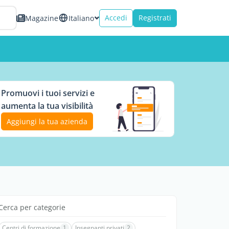
Accedi
Registrati
Magazine
Italiano
Promuovi i tuoi servizi e
aumenta la tua visibilità
Aggiungi la tua azienda
Cerca per categorie
Centri di formazione
1
Insegnanti privati
2