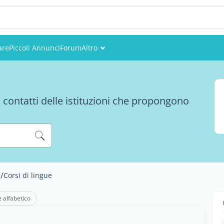
are
Piccoli Annunci
Forum
Altro
Eventi
Utenti
i contatti delle istituzioni che propongono
Foto
/
Corsi di lingue
e
e alfabetico