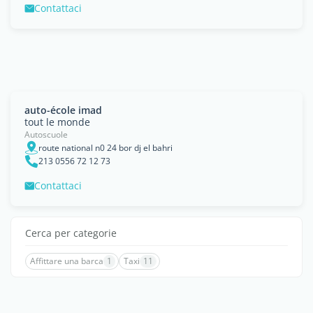
Contattaci
auto-école imad
tout le monde
Autoscuole
route national n0 24 bor dj el bahri
213 0556 72 12 73
Contattaci
Cerca per categorie
Affittare una barca
1
Taxi
11