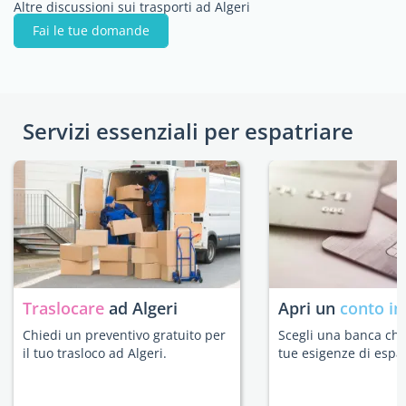
Altre discussioni sui trasporti ad Algeri
Fai le tue domande
Servizi essenziali per espatriare
Traslocare
ad Algeri
Apri un
conto in
Chiedi un preventivo gratuito per
Scegli una banca che 
il tuo trasloco ad Algeri.
tue esigenze di espat