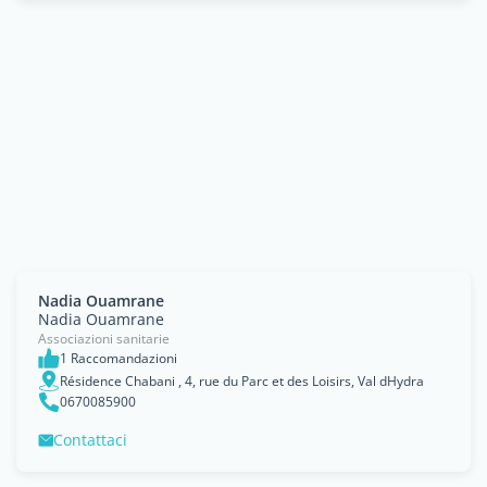
Nadia Ouamrane
Nadia Ouamrane
Associazioni sanitarie
1 Raccomandazioni
Résidence Chabani , 4, rue du Parc et des Loisirs, Val dHydra
0670085900
Contattaci