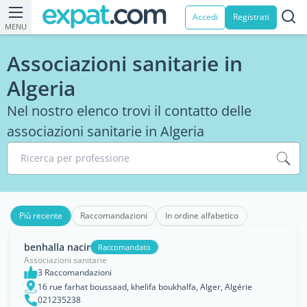
Accedi
Registrati
MENU
Associazioni sanitarie in
Algeria
Nel nostro elenco trovi il contatto delle
associazioni sanitarie in Algeria
Ricerca per professione
Più recente
Raccomandazioni
In ordine alfabetico
benhalla nacir
Raccomandato
Associazioni sanitarie
3 Raccomandazioni
16 rue farhat boussaad, khelifa boukhalfa, Alger, Algérie
021235238