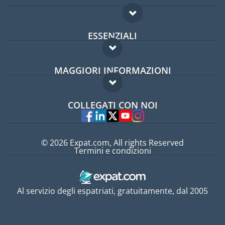
ESSENZIALI
Forum per expat
MAGGIORI INFORMAZIONI
Guida per expat
Domande frequenti
Lavori all'estero
COLLEGATI CON NOI
Esperti
© 2026 Expat.com, All rights Reserved
Termini e condizioni
Al servizio degli espatriati, gratuitamente, dal 2005