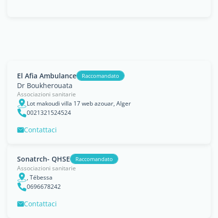
El Afia Ambulance
Raccomandato
Dr Boukherouata
Associazioni sanitarie
Lot makoudi villa 17 web azouar, Alger
0021321524524
Contattaci
Sonatrch- QHSE
Raccomandato
Associazioni sanitarie
, Tébessa
0696678242
Contattaci