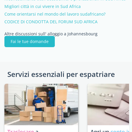
Migliori città in cui vivere in Sud Africa
Come orientarsi nel mondo del lavoro sudafricano?
CODICE DI CONDOTTA DEL FORUM SUD AFRICA
Altre discussioni sull' alloggio a Johannesbourg
Fai le tue domande
Servizi essenziali per espatriare
Traslocare
a
Apri un
conto in