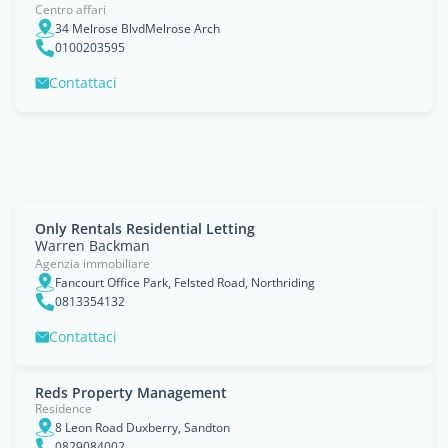
Centro affari
34 Melrose BlvdMelrose Arch
0100203595
Contattaci
Only Rentals Residential Letting
Warren Backman
Agenzia immobiliare
Fancourt Office Park, Felsted Road, Northriding
0813354132
Contattaci
Reds Property Management
Residence
8 Leon Road Duxberry, Sandton
0829084002