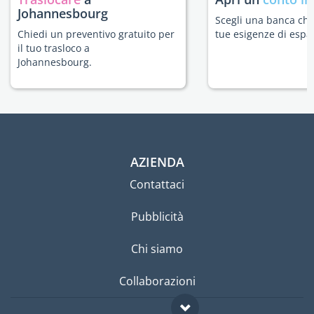
Johannesbourg
Scegli una banca che 
Chiedi un preventivo gratuito per
tue esigenze di espat
il tuo trasloco a
Johannesbourg.
AZIENDA
Contattaci
Pubblicità
Chi siamo
Collaborazioni