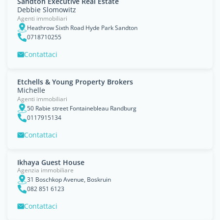
Sandton Executive Real Estate
Debbie Slomowitz
Agenti immobiliari
Heathrow Sixth Road Hyde Park Sandton
0718710255
Contattaci
Etchells & Young Property Brokers
Michelle
Agenti immobiliari
50 Rabie street Fontainebleau Randburg
0117915134
Contattaci
Ikhaya Guest House
Agenzia immobiliare
31 Boschkop Avenue, Boskruin
082 851 6123
Contattaci