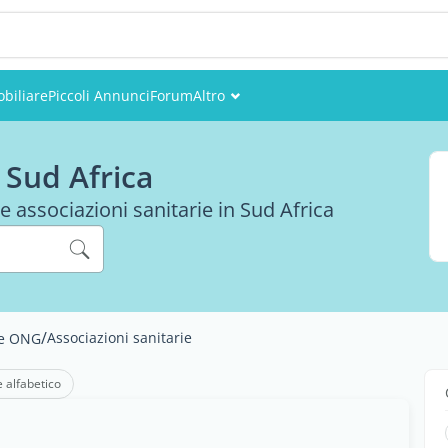
biliare
Piccoli Annunci
Forum
Altro
Eventi
n Sud Africa
Utenti
le associazioni sanitarie in Sud Africa
Foto
/
Associazioni sanitarie
 e ONG
e alfabetico