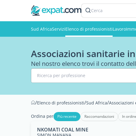
Cerca
Sud Africa
Servizi
Elenco di professionisti
Lavoro
Immo
Associazioni sanitarie i
Nel nostro elenco trovi il contatto del
Ricerca per professione
/
/
/
Elenco di professionisti
Sud Africa
Associazioni
Ordina per
Più recente
Raccomandazioni
In ordin
NKOMATI COAL MINE
SIMON MANANA