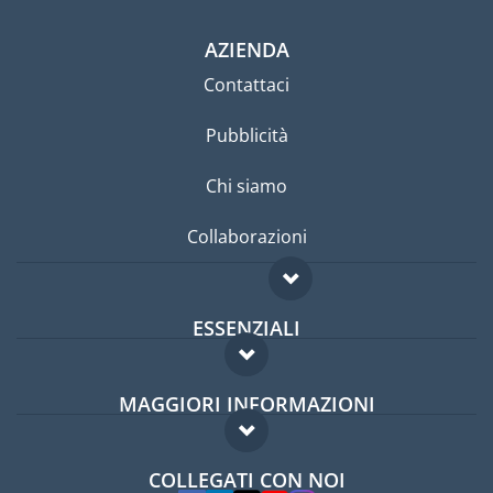
AZIENDA
Contattaci
Pubblicità
Chi siamo
Collaborazioni
ESSENZIALI
Forum per expat
MAGGIORI INFORMAZIONI
Guida per expat
Domande frequenti
Lavori all'estero
COLLEGATI CON NOI
Esperti