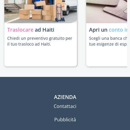
Traslocare
ad Haiti
Apri un
conto in
Chiedi un preventivo gratuito per
Scegli una banca che 
il tuo trasloco ad Haiti.
tue esigenze di espat
AZIENDA
Contattaci
Pubblicità