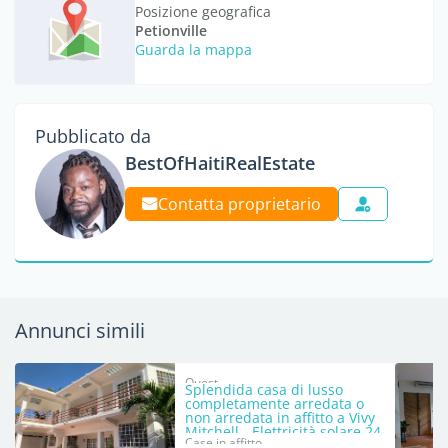
Posizione geografica
Petionville
Guarda la mappa
Pubblicato da
BestOfHaitiRealEstate
Contatta proprietario
Annunci simili
Ouest
Splendida casa di lusso
completamente arredata o
non arredata in affitto a Vivy
Mitchell - Elettricità solare 24
Case in affitto
ore su 24, 7 giorni su 7,