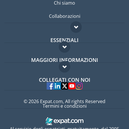
Chi siamo
Collaborazioni
ESSENZIALI
Forum per expat
MAGGIORI INFORMAZIONI
Guida per expat
Domande frequenti
Lavori all'estero
COLLEGATI CON NOI
Esperti
© 2026 Expat.com, All rights Reserved
Termini e condizioni