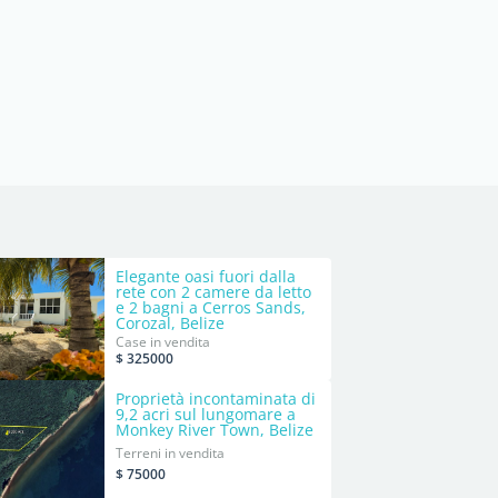
Elegante oasi fuori dalla
rete con 2 camere da letto
e 2 bagni a Cerros Sands,
Corozal, Belize
&#55356;&#57098;&#55356;&#57140;
Case in vendita
$ 325000
Proprietà incontaminata di
9,2 acri sul lungomare a
Monkey River Town, Belize
Terreni in vendita
$ 75000