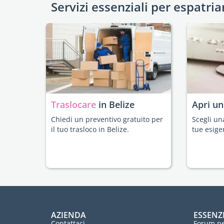
Servizi essenziali per espatria
Traslocare
in Belize
Apri u
Chiedi un preventivo gratuito per
Scegli un
il tuo trasloco in Belize.
tue esige
AZIENDA
ESSENZ
Contattaci
Forum pe