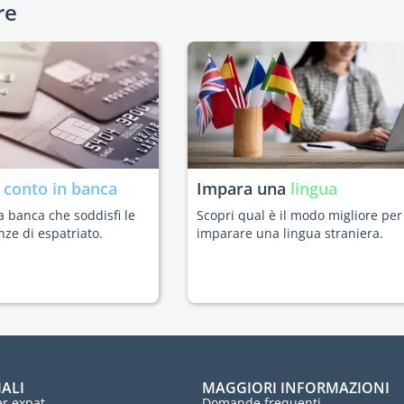
re
n
conto in banca
Impara una
lingua
a banca che soddisfi le
Scopri qual è il modo migliore per
nze di espatriato.
imparare una lingua straniera.
IALI
MAGGIORI INFORMAZIONI
r expat
Domande frequenti