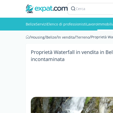
Cerca
Belize
Servizi
Elenco di professionisti
Lavoro
Immobili
/
/
/
/
/
Proprietà Wat
Housing
Belize
In vendita
Terreno
Proprietà Waterfall in vendita in Beli
incontaminata