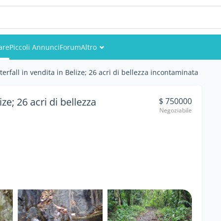
are
Piccoli Annunci
Forum
Altro
Eventi
erfall in vendita in Belize; 26 acri di bellezza incontaminata
Utenti
ze; 26 acri di bellezza
$ 750000
Negoziabile
Foto