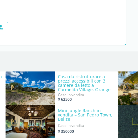
a
Casa da ristrutturare a
prezzi accessibili con 3
camere da letto a
Carmelita Village, Orange
Walk
Case in vendita
$ 62500
Mini Jungle Ranch in
vendita – San Pedro Town,
Belize
Case in vendita
$ 350000