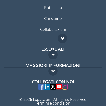
Pubblicità
Chi siamo
Collaborazioni
ESSENZIALI
Forum per expat
MAGGIORI INFORMAZIONI
Guida per expat
Domande frequenti
Lavori all'estero
COLLEGATI CON NOI
Esperti
© 2026 Expat.com, All rights Reserved
Termini e condizioni