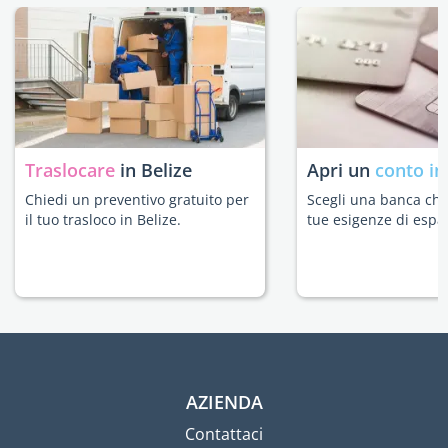
Traslocare
in Belize
Apri un
conto in
Chiedi un preventivo gratuito per
Scegli una banca che 
il tuo trasloco in Belize.
tue esigenze di espat
AZIENDA
Contattaci