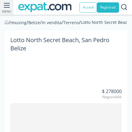
Accedi
Registrati
MENU
/
/
/
/
/
Lotto North Secret Beach,
Housing
Belize
In vendita
Terreno
Lotto North Secret Beach, San Pedro
Belize
$ 278000
Negoziabile