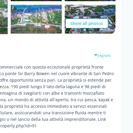
Show all photos
Segnala
 commerciale con questa eccezionale proprietà fronte
nico ponte Sir Barry Bowen nel cuore vibrante di San Pedro
ffre opportunità senza pari. La proprietà si estende per
ezza, 190 piedi lungo il lato della laguna e 98 piedi di
mmagina di svegliarti con albe e tramonti mozzafiato
una, un mondo di attività all'aperto, tra cui pesca, kayak e
, la proprietà ha accesso immediato a servizi essenziali
ellulare, assicurandoti una transizione fluida mentre ti
ni o nel lancio della tua attività imprenditoriale. Link
/property.php?id=91