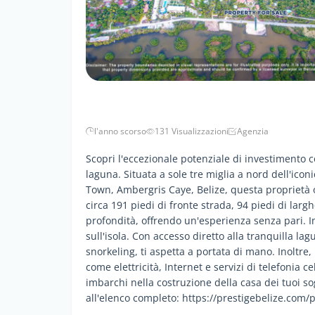
l'anno scorso
131 Visualizzazioni
Agenzia
Scopri l'eccezionale potenziale di investimento
laguna. Situata a sole tre miglia a nord dell'ico
Town, Ambergris Caye, Belize, questa proprietà o
circa 191 piedi di fronte strada, 94 piedi di largh
profondità, offrendo un'esperienza senza pari. I
sull'isola. Con accesso diretto alla tranquilla lag
snorkeling, ti aspetta a portata di mano. Inoltre
come elettricità, Internet e servizi di telefonia c
imbarchi nella costruzione della casa dei tuoi sog
all'elenco completo: https://prestigebelize.com