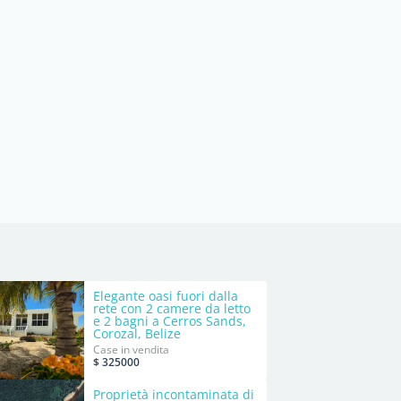
Elegante oasi fuori dalla
rete con 2 camere da letto
e 2 bagni a Cerros Sands,
Corozal, Belize
&#55356;&#57098;&#55356;&#57140;
Case in vendita
$ 325000
Proprietà incontaminata di