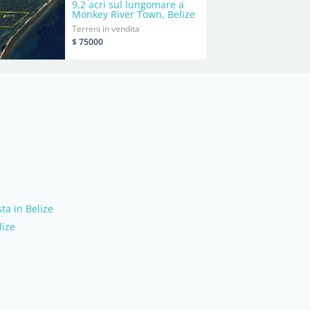
9,2 acri sul lungomare a
Monkey River Town, Belize
Terreni in vendita
$ 75000
ta in Belize
lize