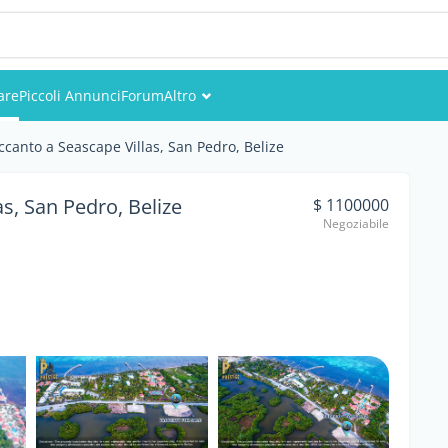
are
Piccoli Annunci
Forum
Altro
Eventi
accanto a Seascape Villas, San Pedro, Belize
Utenti
as, San Pedro, Belize
$ 1100000
Negoziabile
Foto