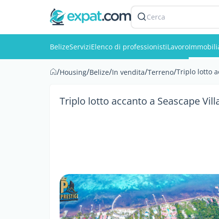
Cerca
Belize
Servizi
Elenco di professionisti
Lavoro
Immobili
/
/
/
/
/
Triplo lotto 
Housing
Belize
In vendita
Terreno
Triplo lotto accanto a Seascape Vill