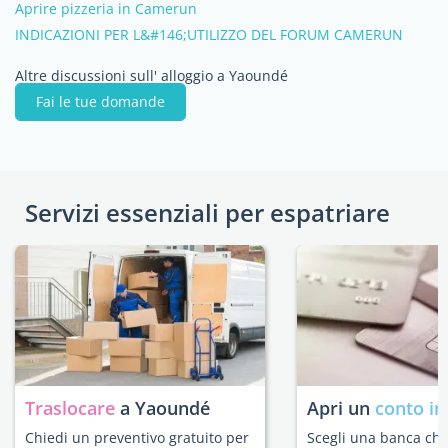
Aprire pizzeria in Camerun
INDICAZIONI PER L&#146;UTILIZZO DEL FORUM CAMERUN
Altre discussioni sull' alloggio a Yaoundé
Fai le tue domande
Servizi essenziali per espatriare
Traslocare
a Yaoundé
Apri un
conto in
Chiedi un preventivo gratuito per
Scegli una banca che 