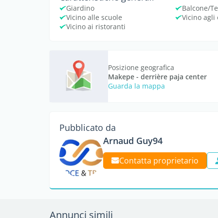
Giardino
Balcone/Te
Vicino alle scuole
Vicino agli
Vicino ai ristoranti
Posizione geografica
Makepe - derrière paja center
Guarda la mappa
Pubblicato da
Arnaud Guy94
Contatta proprietario
Annunci simili