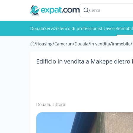
Cerca
Douala
Servizi
Elenco di professionisti
Lavoro
Immobil
/
/
/
/
/
/
Housing
Camerun
Douala
In vendita
Immobile
Edificio in vendita a Makepe dietro 
Douala, Littoral