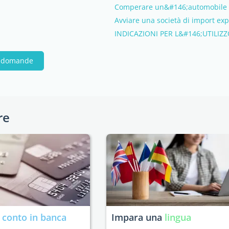
Comperare un&#146;automobile
Avviare una società di import exp
INDICAZIONI PER L&#146;UTILI
ue domande
re
n
conto in banca
Impara una
lingua