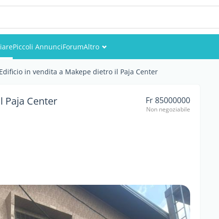
iare
Piccoli Annunci
Forum
Altro
Eventi
Edificio in vendita a Makepe dietro il Paja Center
Utenti
il Paja Center
Fr 85000000
Non negoziabile
Foto