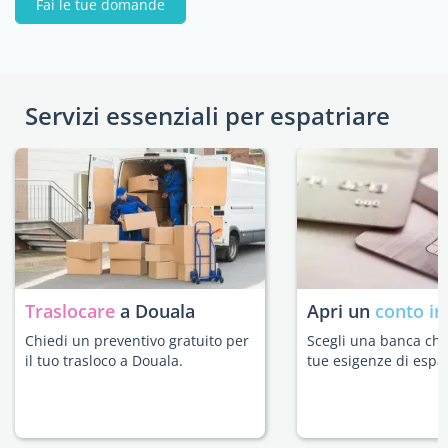
Fai le tue domande
Servizi essenziali per espatriare
Traslocare
a Douala
Apri un
conto in
Chiedi un preventivo gratuito per
Scegli una banca che 
il tuo trasloco a Douala.
tue esigenze di espat