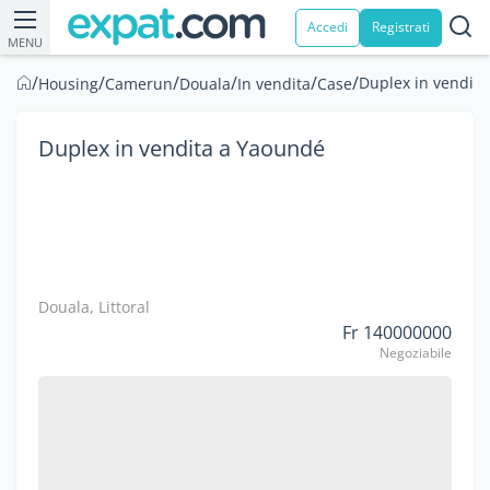
Accedi
Registrati
MENU
/
/
/
/
/
/
Duplex in vendit
Housing
Camerun
Douala
In vendita
Case
Duplex in vendita a Yaoundé
Douala, Littoral
Fr 140000000
Negoziabile