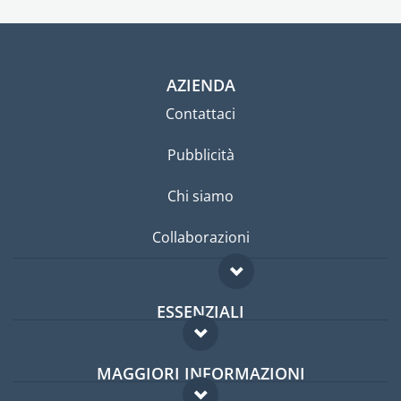
AZIENDA
Contattaci
Pubblicità
Chi siamo
Collaborazioni
ESSENZIALI
Forum per expat
MAGGIORI INFORMAZIONI
Guida per expat