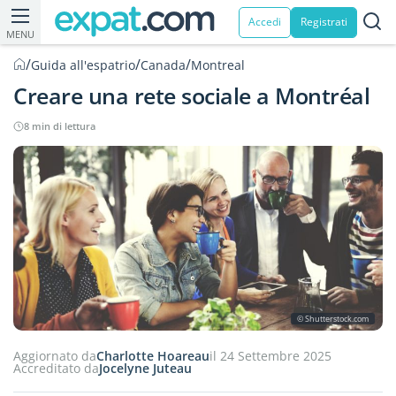
Accedi
Registrati
MENU
/
/
/
Guida all'espatrio
Canada
Montreal
Creare una rete sociale a Montréal
8 min di lettura
© Shutterstock.com
Aggiornato da
Charlotte Hoareau
il 24 Settembre 2025
Accreditato da
Jocelyne Juteau