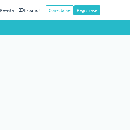
Revista
Español
Conectarse
Registrase
English
Français
Italiano