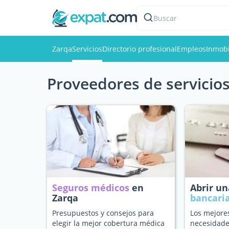
Buscar
Zarqa
Servicios
Directorio profesional
Empleos
Inmobi
Proveedores de servicios
Seguros médicos
en
Abrir u
Zarqa
bancari
Presupuestos y consejos para
Los mejore
elegir la mejor cobertura médica
necesidade