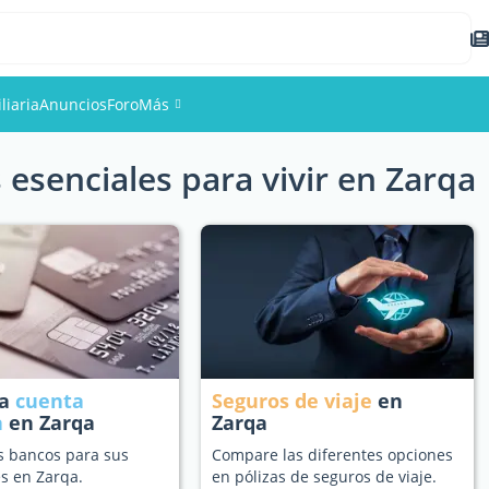
liaria
Anuncios
Foro
Más
 esenciales para vivir en Zarqa
Eventos
Miembros
Fotos
na
cuenta
Seguros de viaje
en
a
en Zarqa
Zarqa
s bancos para sus
Compare las diferentes opciones
s en Zarqa.
en pólizas de seguros de viaje.