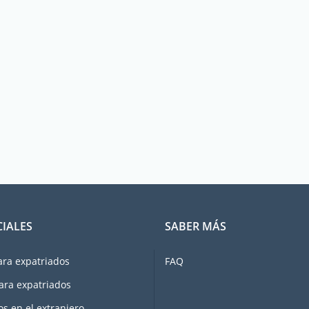
CIALES
SABER MÁS
ara expatriados
FAQ
ara expatriados
os en el extranjero