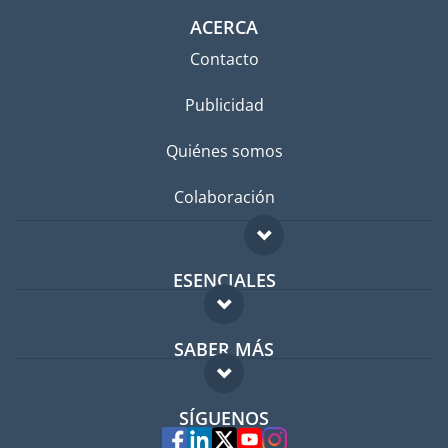
ACERCA
Contacto
Publicidad
Quiénes somos
Colaboración
ESENCIALES
Foro para expatriados
SABER MÁS
Guía para expatriados
FAQ
Trabajos en el extranjero
SÍGUENOS
Expertos