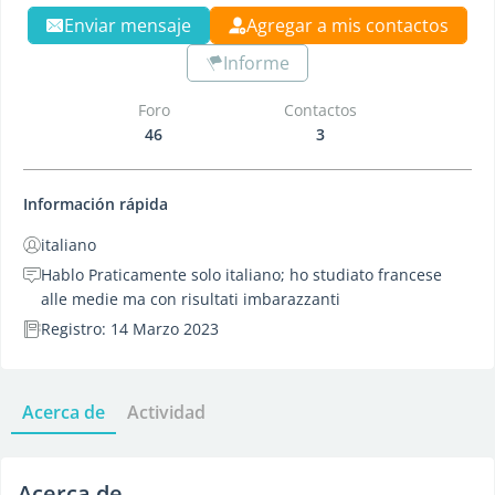
Enviar mensaje
Agregar a mis contactos
Informe
Foro
Contactos
46
3
Información rápida
italiano
Hablo Praticamente solo italiano; ho studiato francese
alle medie ma con risultati imbarazzanti
Registro: 14 Marzo 2023
Acerca de
Actividad
Acerca de