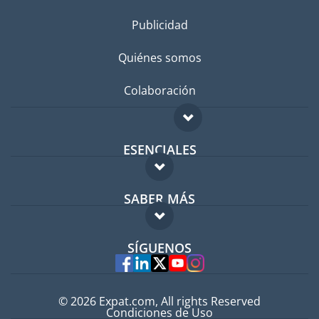
Publicidad
Quiénes somos
Colaboración
ESENCIALES
Foro para expatriados
SABER MÁS
Guía para expatriados
FAQ
Trabajos en el extranjero
SÍGUENOS
Expertos
© 2026 Expat.com, All rights Reserved
Condiciones de Uso