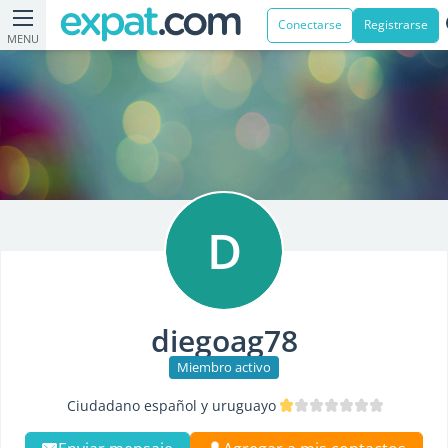
Conectarse
Registrarse
MENU
D
diegoag78
Miembro activo
Ciudadano español y uruguayo