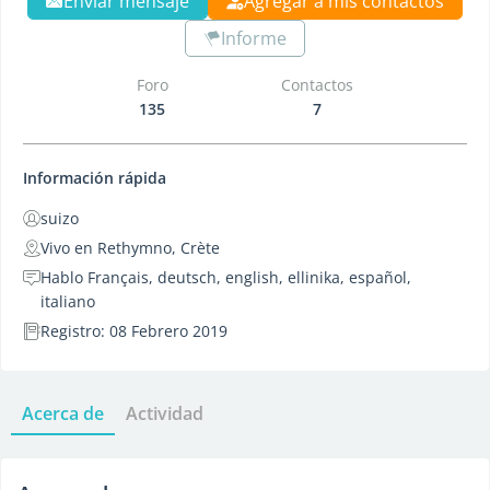
Enviar mensaje
Agregar a mis contactos
Informe
Foro
Contactos
135
7
Información rápida
suizo
Vivo en Rethymno, Crète
Hablo Français, deutsch, english, ellinika, español,
italiano
Registro: 08 Febrero 2019
Acerca de
Actividad