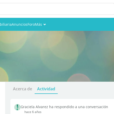
iliaria
Anuncios
Foro
Más
Eventos
Miembros
Fotos
Acerca de
Actividad
Graciela Alvarez ha respondido a una conversación
hace 6 años