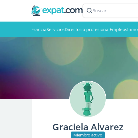
Buscar
Francia
Servicios
Directorio profesional
Empleos
Inmob
Graciela Alvarez
Miembro activo