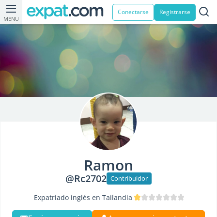
Conectarse
Registrarse
MENU
Ramon
@Rc2702
Contribuidor
Expatriado inglés en Tailandia