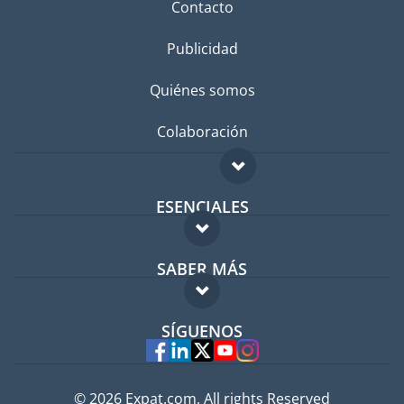
Contacto
Publicidad
Quiénes somos
Colaboración
ESENCIALES
Foro para expatriados
SABER MÁS
Guía para expatriados
FAQ
Trabajos en el extranjero
SÍGUENOS
Expertos
© 2026 Expat.com, All rights Reserved