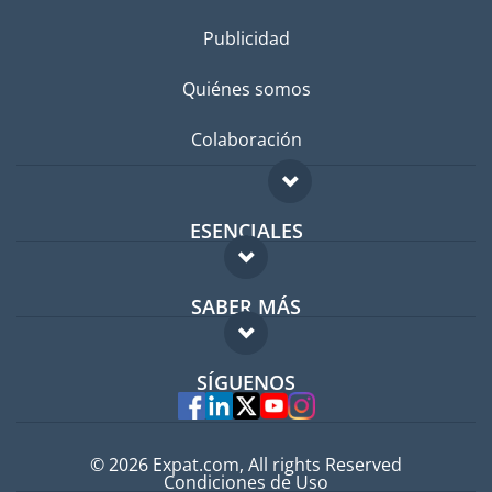
Publicidad
Quiénes somos
Colaboración
ESENCIALES
Foro para expatriados
SABER MÁS
Guía para expatriados
FAQ
Trabajos en el extranjero
SÍGUENOS
Expertos
© 2026 Expat.com, All rights Reserved
Condiciones de Uso