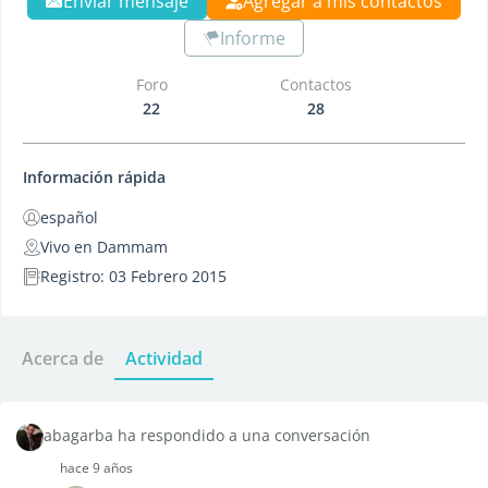
Enviar mensaje
Agregar a mis contactos
Informe
Foro
Contactos
22
28
Información rápida
español
Vivo en Dammam
Registro: 03 Febrero 2015
Acerca de
Actividad
abagarba ha respondido a una conversación
hace 9 años