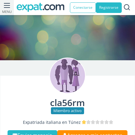
Conectarse
Registrarse
MENU
cla56rm
Miembro activo
Expatriada italiana en Túnez